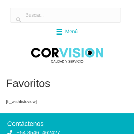
Menú
Favoritos
[ti_wishlistsview]
Contáctenos
+54 3546 462427