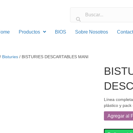
Home
Productos
BIOS
Sobre Nosotros
Contac
/
Bisturies
/ BISTURIES DESCARTABLES MANI
BIST
DESC
Línea completa
plástico y pack 
BISTURIES
Agregar al 
DESCARTABL
MANI
cantidad