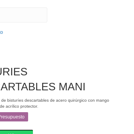
to
URIES
ARTABLES MANI
 de bisturíes descartables de acero quirúrgico con mango
de acrílico protector.
Presupuesto
ES